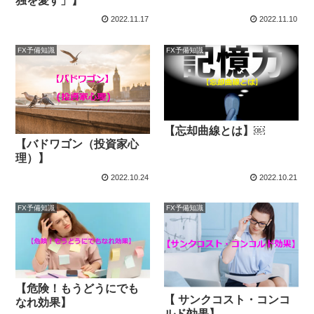
独を愛す」】
2022.11.17
2022.11.10
FX予備知識
FX予備知識
【忘却曲線とは】￼
【バドワゴン（投資家心
理）】
2022.10.24
2022.10.21
FX予備知識
FX予備知識
【危険！もうどうにでも
【 サンクコスト・コンコ
なれ効果】
ルド効果】