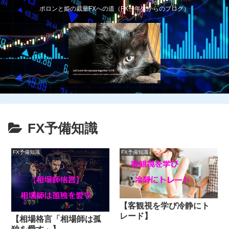
ポロンと姫の裁量FXへの道（FX一年生からのブログ）
FX予備知識
FX予備知識
FX予備知識
【客観視を学び冷静にト
レード】
【相場格言「相場師は孤