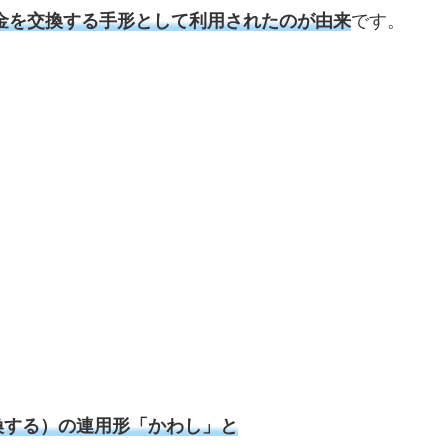
金を交換する手形として利用されたのが由来
です。
、
換する）の連用形「かわし」と