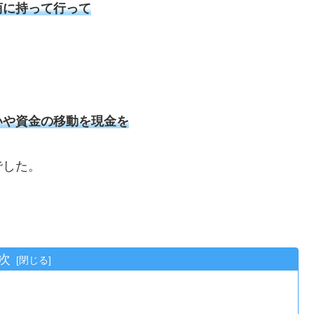
商に持って行って
いや資金の移動を現金を
でした。
次