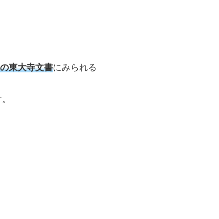
。
）の東大寺文書
にみられる
す。