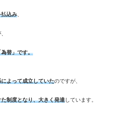
を払込み
、
が、
「為替」です。
係によって成立していた
のですが、
けた制度となり、大きく発達
しています。