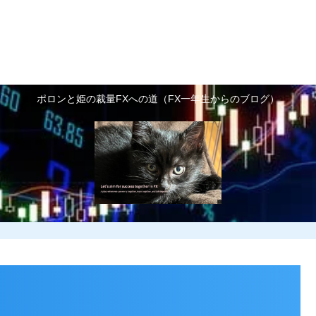
FX基礎知識
FX予備知識
FXで利益を増や
お世話になっているトレ
ポロンと姫の裁量FXへの道（FX一年生からのブログ）
ーダーさん紹介