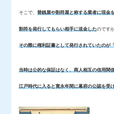
そこで、
替銭屋や割符屋と称する業者に現金
割符を発行してもらい相手に送金した
のです
その際に権利証書として発行されていたのが
当時は公的な保証はなく、商人相互の信用関
江戸時代に入ると寛永年間に幕府の公認を受