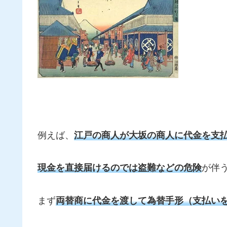
例えば、
江戸の商人が大坂の商人に代金を支
現金を直接届けるのでは盗難などの危険
が伴
まず
両替商に代金を渡して為替手形（支払い