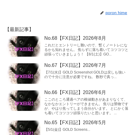
poron hime
【最新記事】
No.68【FX日記】2026年8月
これだとエントリーし難いので、暫くノートレにな
るかも知れません。 焦らずに落ち着いてコツコツと
頑張っていきましょう！ 【8/1(土)】GO...
No.67【FX日記】2026年7月
【7/1(水)】GOLD Screenshot GOLDは戻しも強い
ので十分に注意が必要ですね。 数秒で真っ...
No.66【FX日記】2026年6月
ここのところ通過ペアの根値動きがあまりなくて、
なかなかエントリーができません。 焦りは禁物です
が、やはり焦ってしまう自分がいます。 とにかく落
ち着いてコツコツ頑張りたいと思います。 ...
No.65【FX日記】2026年5月
【5/1(金)】GOLD Screens...