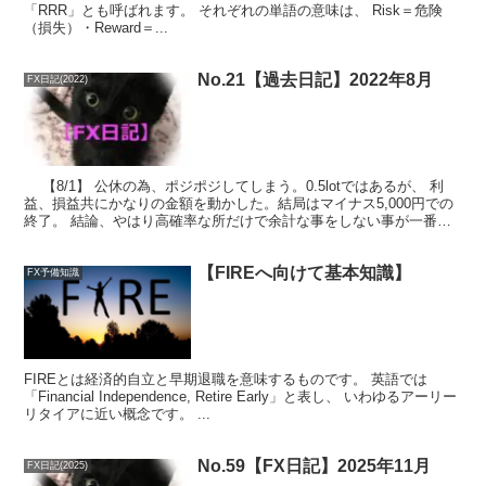
「RRR」とも呼ばれます。 それぞれの単語の意味は、 Risk＝危険
（損失）・Reward＝...
No.21【過去日記】2022年8月
FX日記(2022)
【8/1】 公休の為、ポジポジしてしまう。0.5lotではあるが、 利
益、損益共にかなりの金額を動かした。結局はマイナス5,000円での
終了。 結論、やはり高確率な所だけで余計な事をしない事が一番良
い、そう感じ...
【FIREへ向けて基本知識】
FX予備知識
FIREとは経済的自立と早期退職を意味するものです。 英語では
「Financial Independence, Retire Early」と表し、 いわゆるアーリー
リタイアに近い概念です。 ...
No.59【FX日記】2025年11月
FX日記(2025)