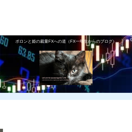
FX基礎知識
FX予備知識
FXで利益を増や
お世話になっているトレ
ポロンと姫の裁量FXへの道（FX一年生からのブログ）
ーダーさん紹介