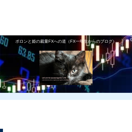
FX基礎知識
FX予備知識
FXで利益を増や
お世話になっているトレ
ポロンと姫の裁量FXへの道（FX一年生からのブログ）
ーダーさん紹介