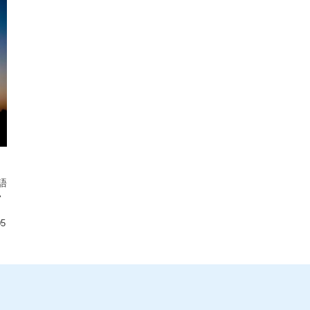
語
い
05