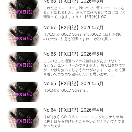
No.68【FX日記】2026年8月
これだとエントリーし難いので、暫くノートレにな
るかも知れません。 焦らずに落ち着いてコツコツと
頑張っていきましょう！ 【8/1(土)】GO...
No.67【FX日記】2026年7月
【7/1(水)】GOLD Screenshot GOLDは戻しも強い
ので十分に注意が必要ですね。 数秒で真っ...
No.66【FX日記】2026年6月
ここのところ通過ペアの根値動きがあまりなくて、
なかなかエントリーができません。 焦りは禁物です
が、やはり焦ってしまう自分がいます。 とにかく落
ち着いてコツコツ頑張りたいと思います。 ...
No.65【FX日記】2026年5月
【5/1(金)】GOLD Screens...
No.64【FX日記】2026年4月
【4/1(水)】GOLD Screenshot ロングのシナリオ時
に押し目から伸びたところをいただく事ができて良
かったです。 ...