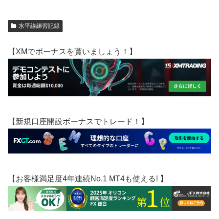
水平線練習記録
【XMでボーナスを貰いましょう！】
【新規口座開設ボーナスでトレード！】
【お客様満足度4年連続No.1 MT4も使える! 】