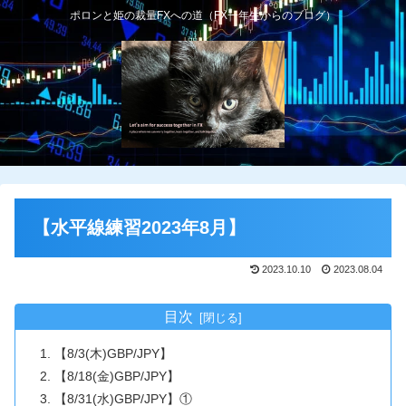
ポロンと姫の裁量FXへの道（FX一年生からのブログ）
【水平線練習2023年8月】
2023.10.10
2023.08.04
目次
【8/3(木)GBP/JPY】
【8/18(金)GBP/JPY】
【8/31(水)GBP/JPY】①