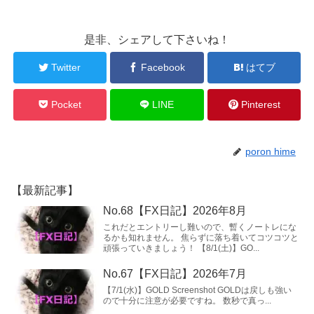
是非、シェアして下さいね！
Twitter
Facebook
はてブ
Pocket
LINE
Pinterest
poron hime
【最新記事】
No.68【FX日記】2026年8月
これだとエントリーし難いので、暫くノートレにな
るかも知れません。 焦らずに落ち着いてコツコツと
頑張っていきましょう！ 【8/1(土)】GO...
No.67【FX日記】2026年7月
【7/1(水)】GOLD Screenshot GOLDは戻しも強い
ので十分に注意が必要ですね。 数秒で真っ...