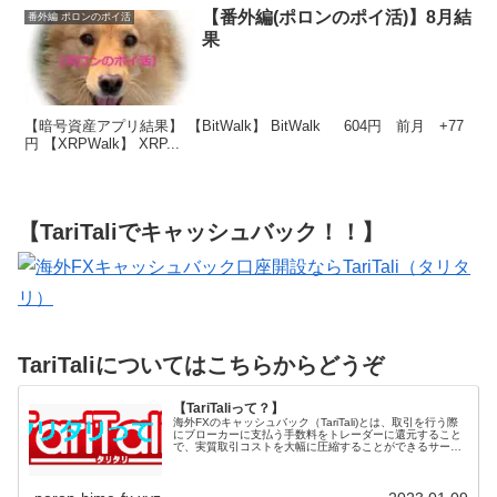
【番外編(ポロンのポイ活)】8月結
番外編 ポロンのポイ活
果
【暗号資産アプリ結果】 【BitWalk】 BitWalk 604円 前月 +77
円 【XRPWalk】 XRP...
【TariTaliでキャッシュバック！！】
TariTaliについてはこちらからどうぞ
【TariTaliって？】
海外FXのキャッシュバック（TariTali)とは、取引を行う際
にブローカーに支払う手数料をトレーダーに還元すること
で、実質取引コストを大幅に圧縮することができるサービ
スになります。国内FXの一時金...