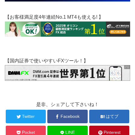
【お客様満足度4年連続No.1 MT4も使える! 】
【国内証券で使いやすいFXツール！】
是非、シェアして下さいね！
Twitter
Facebook
はてブ
Pocket
LINE
Pinterest