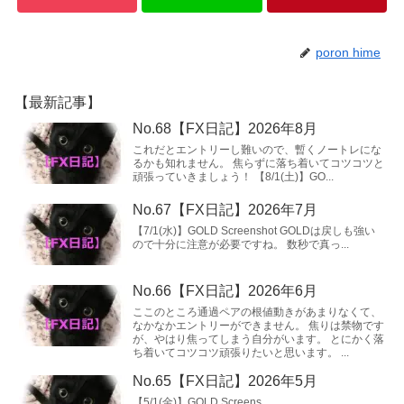
poron hime
【最新記事】
No.68【FX日記】2026年8月
これだとエントリーし難いので、暫くノートレにな
るかも知れません。 焦らずに落ち着いてコツコツと
頑張っていきましょう！ 【8/1(土)】GO...
No.67【FX日記】2026年7月
【7/1(水)】GOLD Screenshot GOLDは戻しも強い
ので十分に注意が必要ですね。 数秒で真っ...
No.66【FX日記】2026年6月
ここのところ通過ペアの根値動きがあまりなくて、
なかなかエントリーができません。 焦りは禁物です
が、やはり焦ってしまう自分がいます。 とにかく落
ち着いてコツコツ頑張りたいと思います。 ...
No.65【FX日記】2026年5月
【5/1(金)】GOLD Screens...