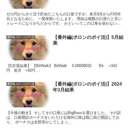
ゼロ円からポイ活で貯めたこちらの口座ですが、来月9月からFX5年
目となるために、 一度保留いたします。 理由は複数の口座だと甘い
トレードになりがちだからです。 かといってこの口座を使わない訳
ではありません。 ...
【番外編(ポロンのポイ活)】5月結
番外編 ポロンのポイ活
果
【5月度結果】 【BitWalk】 BitWalk 0.00009032 Bit =342
円 前月 +92円 ...
【番外編(ポロンのポイ活)】2024
番外編 ポロンのポイ活
年3月結果
【今後の動き】 そしてその口座にはBigBossを選びました。 その訳
は、口座開設ボーナスをいただける海外口座は既に殆ど開設してお
り、 ボーナスは全部溶かしてしまっ...