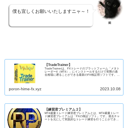
僕も宜しくお願いいたしますニャ～！
姫
【TradeTrainer】
TradeTrainerは、FXトレードのプラットフォーム「メタト
レーダー4（MT4）」にインストールするだけで実際の過
去相場に遡ることができる最新のFX検証用ソフトです。リ
アルトレードに限りなく近...
poron-hime-fx.xyz
2023.10.08
【練習君プレミアム２】
MT4裁量トレード練習君プレミアムとは、MT4裁量トレー
ド練習君プレミアムは「FXの検証ソフト」です。過去チャ
ートを元にして実践的なトレード練習を行うことができま
す。これまでFXの練...