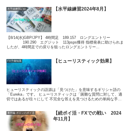
【水平線練習2024年8月】
水平線練習記録
【8/14(水)GBP/JPY】 4時間足 189.157 ロングエントリー
190.290 エグジット 113psps獲得 指標発表に助けられま
したが、4時間足での戻りを狙ったロングエントリー...
【ヒューリスティック効果】
FX予備知識
ヒューリスティックの語源は「見つけた」を意味するギリシャ語の
「Eureka」です。 ヒューリスティックは「困難な質問に対して、適
切ではあるが往々にして 不完全な答えを見つけるための単純な手続
き」が定義です。 定義...
【続ポイ活・FXでの戦い 2024
番外編 ポロンのポイ活
年11月】