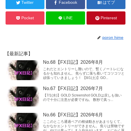
Twitter
Facebook
はてブ
Pocket
LINE
Pinterest
poron hime
【最新記事】
No.68【FX日記】2026年8月
これだとエントリーし難いので、暫くノートレにな
るかも知れません。 焦らずに落ち着いてコツコツと
頑張っていきましょう！ 【8/1(土)】GO...
No.67【FX日記】2026年7月
【7/1(水)】GOLD Screenshot GOLDは戻しも強い
ので十分に注意が必要ですね。 数秒で真っ...
No.66【FX日記】2026年6月
ここのところ通過ペアの根値動きがあまりなくて、
なかなかエントリーができません。 焦りは禁物です
が、やはり焦ってしまう自分がいます。 とにかく落