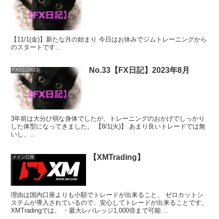
【11/1(金)】新たな月の始まり 今日はお休みでジムトレーニングから
のスタートです...
No.33【FX日記】2023年8月
FX日記(2023)
3年前は大分ひ弱な身体でしたが、トレーニングのおかげでしっかり
した体型になってきました。 【8/1(火)】 あまり良いトレードでは無
いし、...
【XMTrading】
メイン口座
理由は国内口座よりも小額でトレードが出来ること、 ゼロカットシ
ステムが導入されているので、安心してトレードが出来ることです。
XMTradingでは、 ・最大レバレッジ1,000倍まで可能 ...