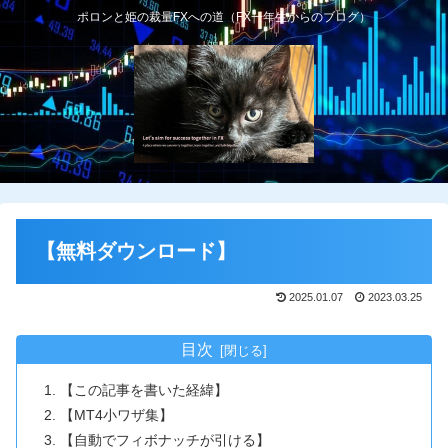
ポロンと姫の裁量FXへの道（FX一年生からのブログ）
【無料ダウンロード】
2025.01.07
2023.03.25
目次
【この記事を書いた経緯】
【MT4小ワザ集】
【自動でフィボナッチが引ける】