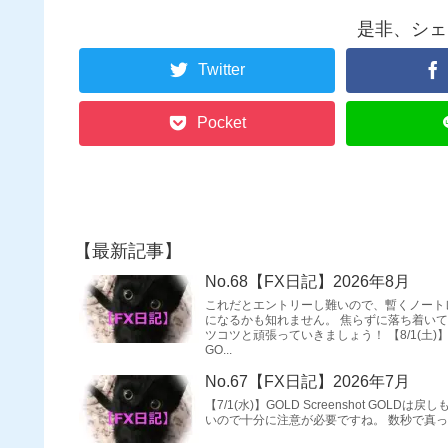
是非、シェ
Twitter
Pocket
【最新記事】
No.68【FX日記】2026年8月
これだとエントリーし難いので、暫くノート
になるかも知れません。 焦らずに落ち着い
ツコツと頑張っていきましょう！ 【8/1(土)
GO...
No.67【FX日記】2026年7月
【7/1(水)】GOLD Screenshot GOLDは戻し
いので十分に注意が必要ですね。 数秒で真っ..