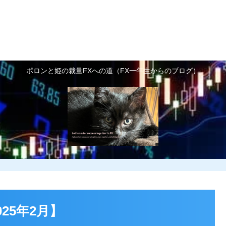
FX基礎知識
FX予備知識
FXで利益を増や
お世話になっているトレ
ポロンと姫の裁量FXへの道（FX一年生からのブログ）
ーダーさん紹介
25年2月】