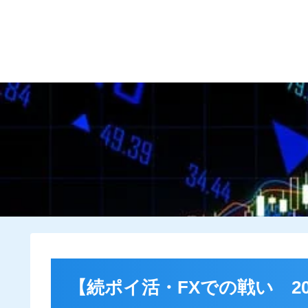
HOME
プロフィール
【続ポイ活・FXでの戦い 20