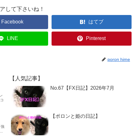
アして下さいね！
Facebook
はてブ
LINE
Pinterest
poron hime
【人気記事】
No.67【FX日記】2026年7月
レ
てコ
】
【ポロンと姫の日記】
も強
.