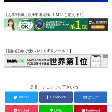
【お客様満足度4年連続No.1 MT4も使える! 】
【国内証券で使いやすいFXツール！】
是非、シェアして下さいね！
Twitter
Facebook
はてブ
Pocket
LINE
Pinterest