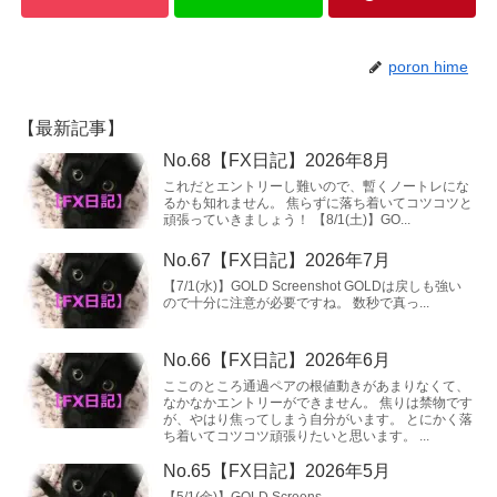
poron hime
【最新記事】
No.68【FX日記】2026年8月
これだとエントリーし難いので、暫くノートレにな
るかも知れません。 焦らずに落ち着いてコツコツと
頑張っていきましょう！ 【8/1(土)】GO...
No.67【FX日記】2026年7月
【7/1(水)】GOLD Screenshot GOLDは戻しも強い
ので十分に注意が必要ですね。 数秒で真っ...
No.66【FX日記】2026年6月
ここのところ通過ペアの根値動きがあまりなくて、
なかなかエントリーができません。 焦りは禁物です
が、やはり焦ってしまう自分がいます。 とにかく落
ち着いてコツコツ頑張りたいと思います。 ...
No.65【FX日記】2026年5月