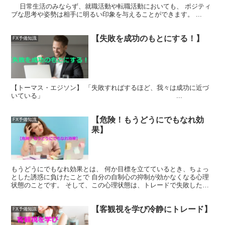
日常生活のみならず、就職活動や転職活動においても、 ポジティ
ブな思考や姿勢は相手に明るい印象を与えることができます。 ...
【失敗を成功のもとにする！】
FX予備知識
【トーマス・エジソン】 「失敗すればするほど、我々は成功に近づ
いている」 ...
【危険！もうどうにでもなれ効
FX予備知識
果】
もうどうにでもなれ効果とは、 何か目標を立てているとき、ちょっ
とした誘惑に負けたことで 自分の自制心の抑制が効かなくなる心理
状態のことです。 そして、この心理状態は、トレードで失敗した時
に感じやすい効果で...
【客観視を学び冷静にトレード】
FX予備知識