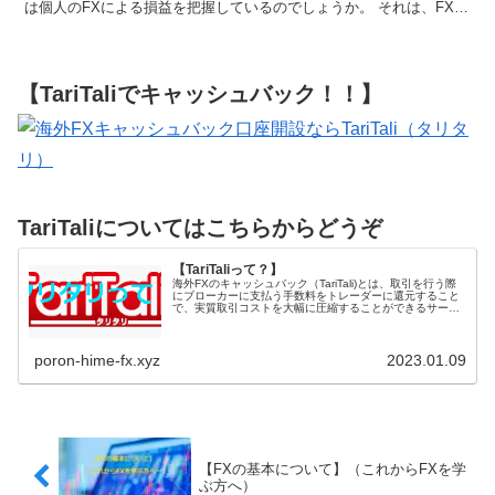
は個人のFXによる損益を把握しているのでしょうか。 それは、FX会
社が顧客ご...
【TariTaliでキャッシュバック！！】
TariTaliについてはこちらからどうぞ
【TariTaliって？】
海外FXのキャッシュバック（TariTali)とは、取引を行う際
にブローカーに支払う手数料をトレーダーに還元すること
で、実質取引コストを大幅に圧縮することができるサービ
スになります。国内FXの一時金...
poron-hime-fx.xyz
2023.01.09
【FXの基本について】（これからFXを学
ぶ方へ）