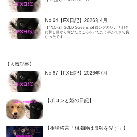
【5/1(金)】GOLD Screens...
No.64【FX日記】2026年4月
【4/1(水)】GOLD Screenshot ロングのシナリオ時
に押し目から伸びたところをいただく事ができて良
かったです。 ...
【人気記事】
No.67【FX日記】2026年7月
【ポロンと姫の日記】
【相場格言「相場師は孤独を愛す」】