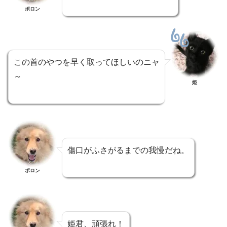
ポロン
この首のやつを早く取ってほしいのニャ
～
姫
傷口がふさがるまでの我慢だね。
ポロン
姫君、頑張れ！