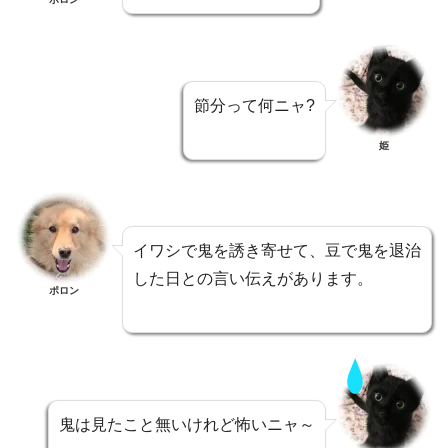
節分って何ニャ?
姫
イワシで鬼を誘き寄せて、豆で鬼を退治
した日との言い伝えがあります。
ポロン
鬼は見たこと無いけれど怖いニャ～