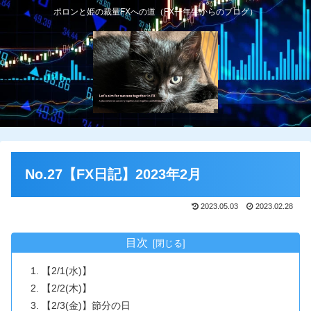
ポロンと姫の裁量FXへの道（FX一年生からのブログ）
No.27【FX日記】2023年2月
2023.05.03
2023.02.28
目次
【2/1(水)】
【2/2(木)】
【2/3(金)】節分の日