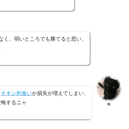
なく、弱いところでも勝てると思い、
。
と
チキン利食い
か損失が増えてしまい、
後悔するニャ
姫