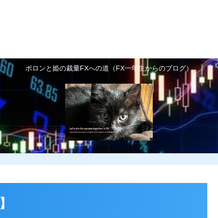
FX基礎知識
FX予備知識
FXで利益を増や
お世話になっているトレ
ポロンと姫の裁量FXへの道（FX一年生からのブログ）
ーダーさん紹介
】